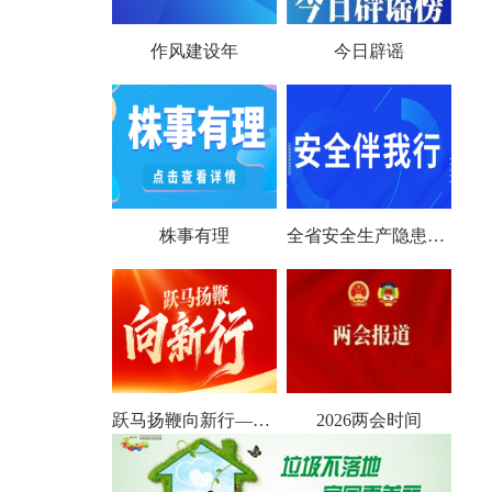
作风建设年
今日辟谣
株事有理
全省安全生产隐患大排查大整治
跃马扬鞭向新行——聚焦2026全国两会
2026两会时间