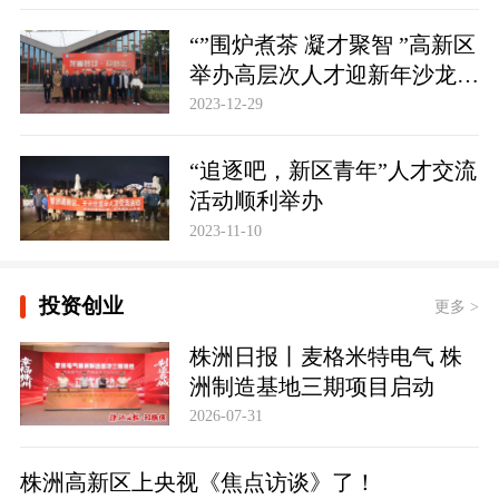
“”围炉煮茶 凝才聚智 ”高新区
举办高层次人才迎新年沙龙活
动
2023-12-29
“追逐吧，新区青年”人才交流
活动顺利举办
2023-11-10
投资创业
更多 >
株洲日报丨麦格米特电气 株
洲制造基地三期项目启动
2026-07-31
株洲高新区上央视《焦点访谈》了！