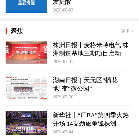
发提醒
2026-08-02
聚焦
更多 >
株洲日报丨麦格米特电气 株
洲制造基地三期项目启动
2026-07-31
湖南日报｜天元区“插花
地”变“微公园”
2026-07-20
新华社丨“厂BA”第四季火热
开场 14支劲旅争锋株洲
2026-07-04