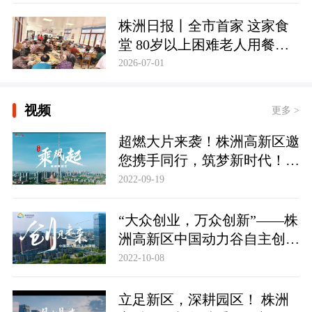
株洲日报丨全市首家 这家食
堂 80岁以上困难老人用餐免
费
2026-07-01
视频
更多 >
超燃大片来袭！株洲高新区邀
您携手同行，筑梦新时代！株
洲高新区招商形象宣传片《乘
2022-09-19
风起》
“大众创业，万众创新”——株
洲高新区中国动力谷自主创新
园，踏波而歌，逐浪前行。
2022-10-08
立足新区，深耕园区！ 株洲