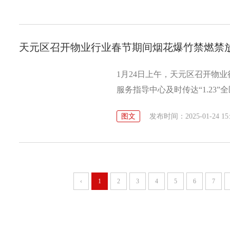
天元区召开物业行业春节期间烟花爆竹禁燃禁
1月24日上午，天元区召开物
服务指导中心及时传达“1.23
心城区禁止和限制燃放烟花爆竹
图文
发布时间：2025-01-24 15:
间烟花爆竹禁燃禁放管控方案
员、再部署。各单位要进一步
性，全力以赴做好春节期间烟
消防通道畅通，提醒小区住户
‹
1
2
3
4
5
6
7