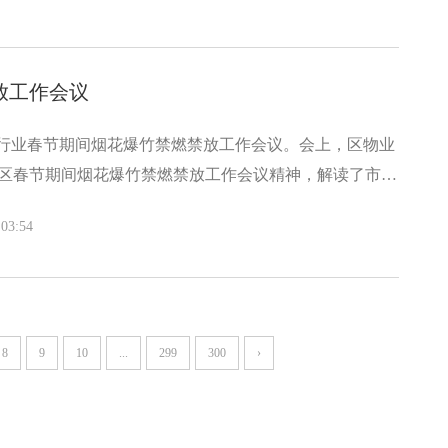
放工作会议
业行业春节期间烟花爆竹禁燃禁放工作会议。会上，区物业
”全区春节期间烟花爆竹禁燃禁放工作会议精神，解读了市中
的通告、烟花爆竹管控“八个一律”措施、2025年春节期
03:54
，对小区烟花爆竹禁燃禁放及安全生产工作进行了再动
提高政治站位，深刻认识烟花爆竹禁燃禁放工作的重要
花爆竹禁燃禁放和各项安全生产工作。春节期间，要保证
关闭好门窗，以
8
9
10
...
299
300
›