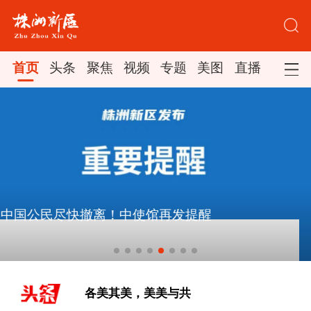
首页
头条
聚焦
视频
专题
美图
直播
中宣部授予王戟同志“时代楷模”称号
[新思想引领新征程丨丰收背后
的“稳”与“进”]
各美其美，美美与共