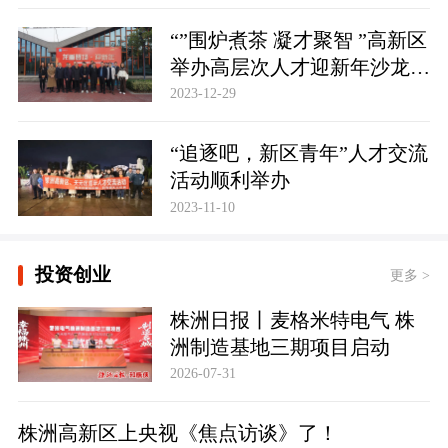
“”围炉煮茶 凝才聚智 ”高新区
举办高层次人才迎新年沙龙活
动
2023-12-29
“追逐吧，新区青年”人才交流
活动顺利举办
2023-11-10
投资创业
更多 >
株洲日报丨麦格米特电气 株
洲制造基地三期项目启动
2026-07-31
株洲高新区上央视《焦点访谈》了！