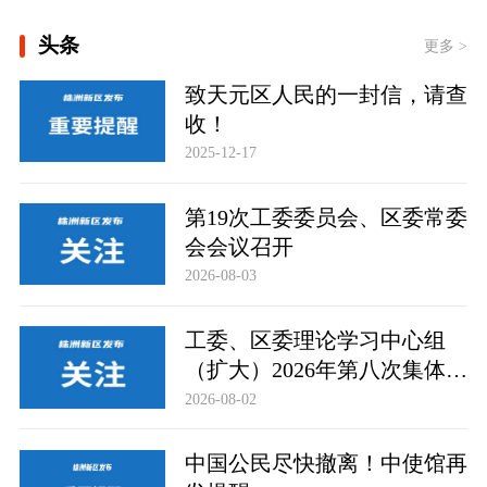
[壹视界·任平文章解读 | 真理之光，何
头条
以能照亮复兴之路？]
更多 >
[新思想引领新征程丨丰收背后
致天元区人民的一封信，请查
的“稳”与“进”]
收！
2025-12-17
各美其美，美美与共
第19次工委委员会、区委常委
会会议召开
2026-08-03
工委、区委理论学习中心组
（扩大）2026年第八次集体学
习举行
2026-08-02
中国公民尽快撤离！中使馆再