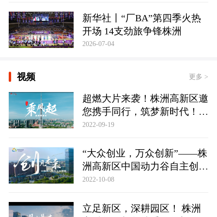
新华社丨“厂BA”第四季火热
开场 14支劲旅争锋株洲
2026-07-04
视频
更多 >
超燃大片来袭！株洲高新区邀
您携手同行，筑梦新时代！株
洲高新区招商形象宣传片《乘
2022-09-19
风起》
“大众创业，万众创新”——株
洲高新区中国动力谷自主创新
园，踏波而歌，逐浪前行。
2022-10-08
立足新区，深耕园区！ 株洲