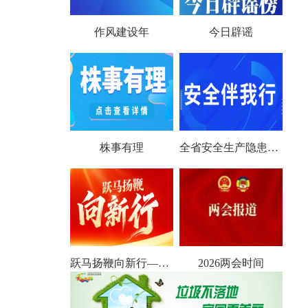
作风建设年
今日辟谣
株事有理
全省安全生产隐患大排查大整治
跃马扬鞭向新行——聚焦2026全国两会
2026两会时间