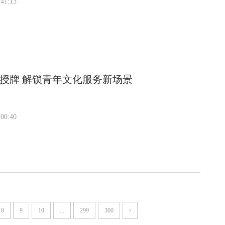
41:13
馆授牌 解锁青年文化服务新场景
00:40
8
9
10
...
299
300
›