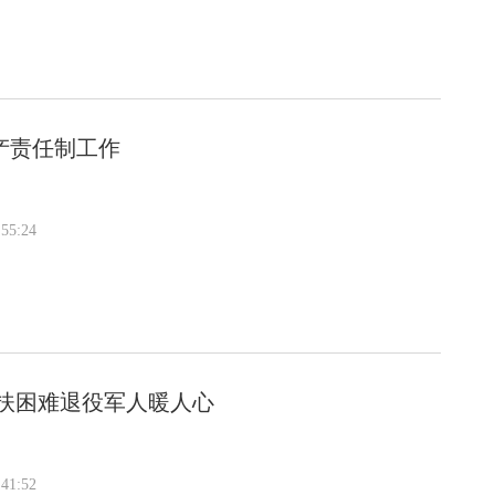
产责任制工作
55:24
扶困难退役军人暖人心
41:52