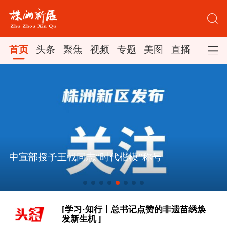
首页
头条
聚焦
视频
专题
美图
直播
[学习时节｜“大力发展以人民为中心的
中宣部授予王戟同志“时代楷模”称号
体育事业” ]
大道行天下丨以心相交，成其久远——
中国元首外交的世界情怀与大国气派
[学习·知行丨总书记点赞的非遗苗绣焕
发新生机 ]