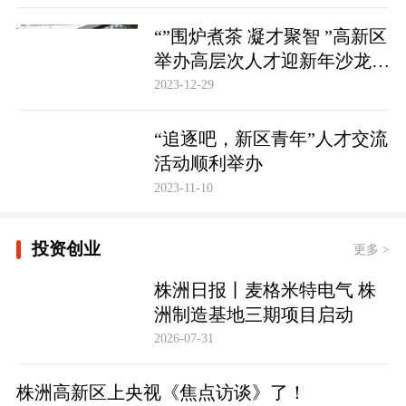
“”围炉煮茶 凝才聚智 ”高新区
举办高层次人才迎新年沙龙活
动
2023-12-29
“追逐吧，新区青年”人才交流
活动顺利举办
2023-11-10
投资创业
更多 >
株洲日报丨麦格米特电气 株
洲制造基地三期项目启动
2026-07-31
株洲高新区上央视《焦点访谈》了！