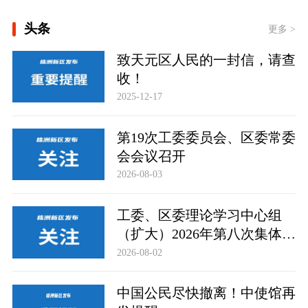
[学习时节｜“大力发展以人民为中心的
头条
体育事业” ]
更多 >
大道行天下丨以心相交，成其久远——
致天元区人民的一封信，请查
中国元首外交的世界情怀与大国气派
收！
2025-12-17
第19次工委委员会、区委常委
会会议召开
2026-08-03
工委、区委理论学习中心组
（扩大）2026年第八次集体学
习举行
2026-08-02
中国公民尽快撤离！中使馆再