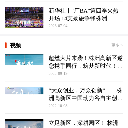
新华社丨“厂BA”第四季火热
开场 14支劲旅争锋株洲
2026-07-04
视频
更多 >
超燃大片来袭！株洲高新区邀
您携手同行，筑梦新时代！株
洲高新区招商形象宣传片《乘
2022-09-19
风起》
“大众创业，万众创新”——株
洲高新区中国动力谷自主创新
园，踏波而歌，逐浪前行。
2022-10-08
立足新区，深耕园区！ 株洲